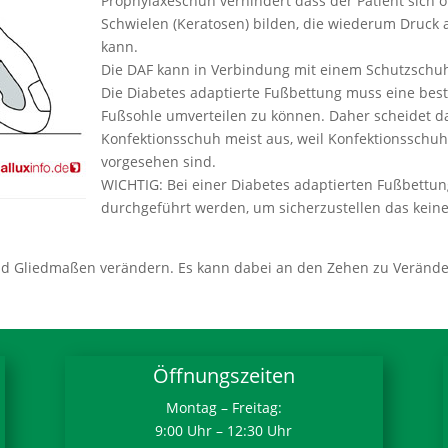
Prophylaxeschuh verhindert dass der Patient sich off
Schwielen (Keratosen) bilden, die wiederum Druck 
kann.
Die DAF kann in Verbindung mit einem Schutzschu
Die Diabetes adaptierte Fußbettung muss eine be
Fußsohle umverteilen zu können. Daher scheidet d
Konfektionsschuh meist aus, weil Konfektionsschu
vorgesehen sind.
WICHTIG: Bei einer Diabetes adaptierten Fußbett
durchgeführt werden, um sicherzustellen das kein
und Gliedmaßen verändern. Es kann dabei an den Zehen zu Veränd
Öffnungszeiten
Montag – Freitag:
9:00 Uhr – 12:30 Uhr