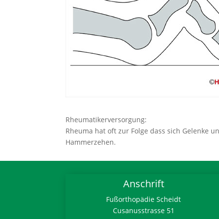
Rheumatikerversorgung:
Rheuma hat oft zur Folge dass sich Gelenke 
Hammerzehen.
Anschrift
Fußorthopädie Scheidt
Cusanusstrasse 51