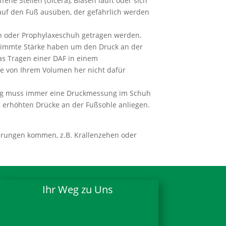
ene Stellen (Ulcera), Blasen läuft oder sich
auf den Fuß ausüben, der gefährlich werden
h oder Prophylaxeschuh getragen werden.
stimmte Stärke haben um den Druck an der
as Tragen einer DAF in einem
he von Ihrem Volumen her nicht dafür
ung muss immer eine Druckmessung im Schuh
e erhöhten Drücke an der Fußsohle anliegen.
erungen kommen, z.B. Krallenzehen oder
Ihr Weg zu Uns